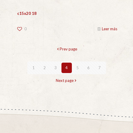
c15x20 18
0
Leer más
Prev page
1
2
3
4
5
6
7
Next page