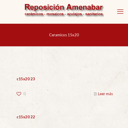
Ceramicos 15x20
c15x20 23
0
Leer más
c15x20 22