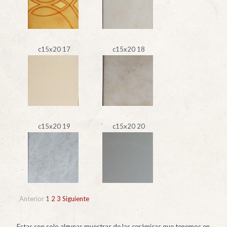
c15x20 17
c15x20 18
c15x20 19
c15x20 20
Anterior
1
2
3
Siguiente
Estas son solo algunas muestras de las cerámicas que tenemos en