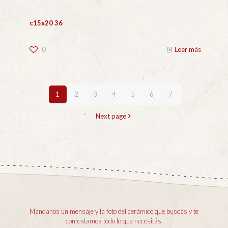
c15x20 36
0
Leer más
1
2
3
4
5
6
7
Next page
Mandanos un mensaje y la foto del cerámico que buscas y te
contestamos todo lo que necesitás.