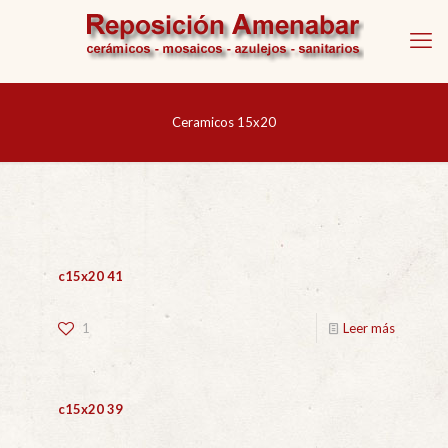
Ceramicos 15x20
c15x20 41
1
Leer más
c15x20 39