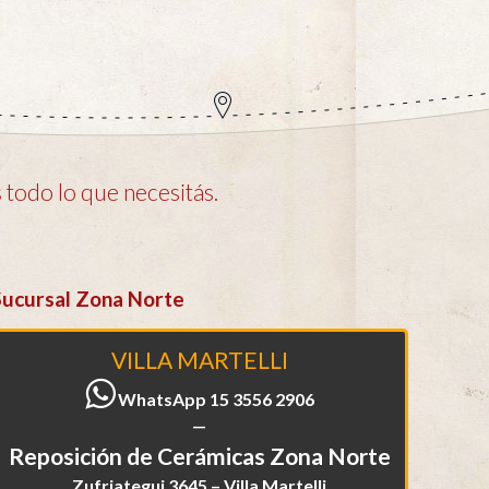
todo lo que necesitás.
Sucursal Zona Norte
VILLA MARTELLI
WhatsApp 15 3556 2906
—
Reposición de Cerámicas Zona Norte
Zufriategui 3645 – Villa Martelli