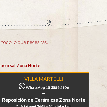
todo lo que necesitás.
Sucursal Zona Norte
VILLA MARTELLI
WhatsApp 15 3556 2906
—
Reposición de Cerámicas Zona Norte
Zufriategui 3645 – Villa Martelli