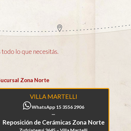
todo lo que necesitás.
Sucursal Zona Norte
VILLA MARTELLI
WhatsApp 15 3556 2906
—
Reposición de Cerámicas Zona Norte
Zufriategui 3645 – Villa Martelli