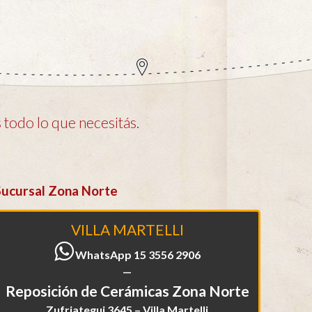
todo lo que necesitás.
Sucursal Zona Norte
VILLA MARTELLI
WhatsApp 15 3556 2906
—
Reposición de Cerámicas Zona Norte
Zufriategui 3645 – Villa Martelli