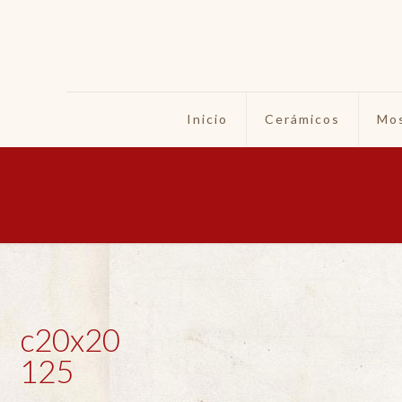
Inicio
Cerámicos
Mos
c20x20
125