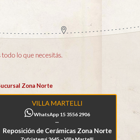
todo lo que necesitás.
Sucursal Zona Norte
VILLA MARTELLI
WhatsApp 15 3556 2906
—
Reposición de Cerámicas Zona Norte
Zufriategui 3645 – Villa Martelli