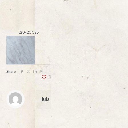
c20x20 125
Share
0
luis