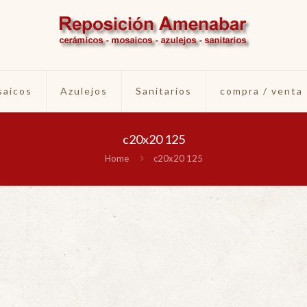
aicos
Azulejos
Sanitarios
compra / venta
c20x20 125
Home
c20x20 125