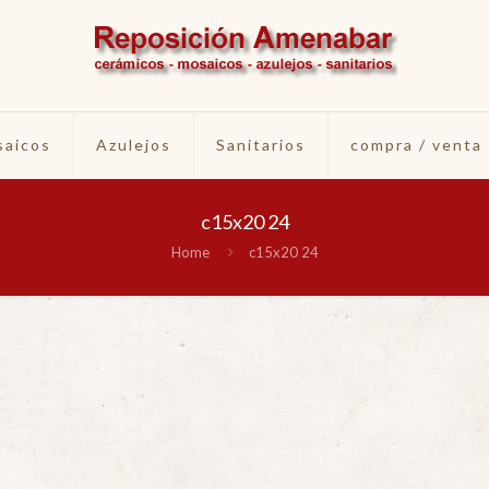
aicos
Azulejos
Sanitarios
compra / venta
c15x20 24
Home
c15x20 24