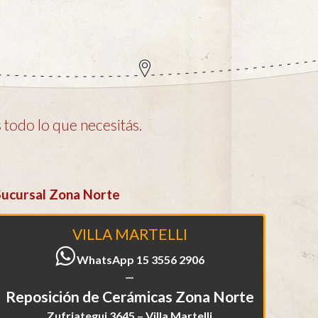
todo lo que necesitás.
Sucursal Zona Norte
VILLA MARTELLI
WhatsApp 15 3556 2906
—
Reposición de Cerámicas Zona Norte
Zufriategui 3645 – Villa Martelli