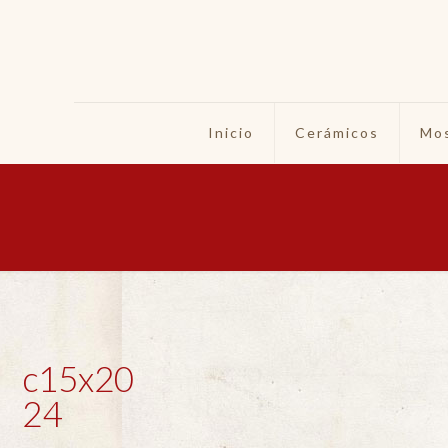
Inicio
Cerámicos
Mos
c15x20
24