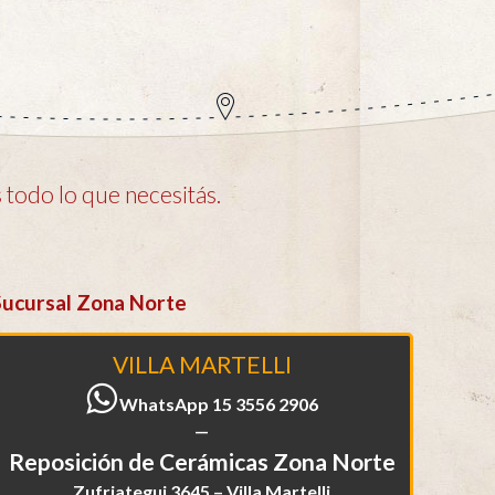
todo lo que necesitás.
Sucursal Zona Norte
VILLA MARTELLI
WhatsApp 15 3556 2906
—
Reposición de Cerámicas Zona Norte
Zufriategui 3645 – Villa Martelli