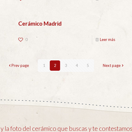
Cerámico Madrid
0
Leer más
Prev page
1
2
3
4
5
Next page
 la foto del cerámico que buscas y te contestamos 