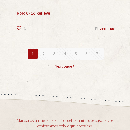
Rojo 8×16 Relieve
0
Leer más
1
2
3
4
5
6
7
Next page
Mandanos un mensaje y la foto del cerámico que buscas y te
contestamos todo lo que necesitás.